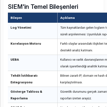
SIEM'in Temel Bileşenleri
Bileşen
Açıklama
Log Yönetimi
Tüm kaynaklardan gelen logların 
süreli arşivlenmesi. Uyumluluk rapo
Korelasyon Motoru
Farklı olaylar arasındaki ilişkileri
destekli analiz katmanı.
UEBA
Kullanıcı ve varlık davranışlarının
olarak işaretlendiği analitik katma
Tehdit İstihbaratı
Bilinen zararlı IP, domain ve hash 
Entegrasyonu
karşılaştırılması.
Gösterge Tablosu &
Güvenlik durumunu gerçek zamanlı
Raporlama
raporları üreten arayüz.