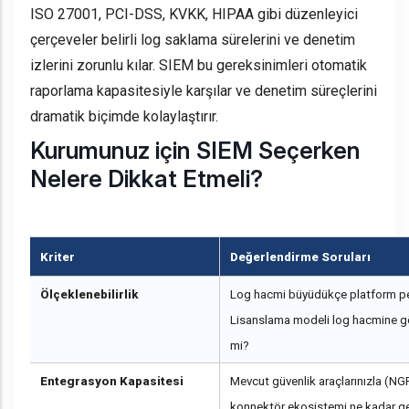
ISO 27001, PCI-DSS, KVKK, HIPAA gibi düzenleyici
çerçeveler belirli log saklama sürelerini ve denetim
izlerini zorunlu kılar. SIEM bu gereksinimleri otomatik
raporlama kapasitesiyle karşılar ve denetim süreçlerini
dramatik biçimde kolaylaştırır.
Kurumunuz için SIEM Seçerken
Nelere Dikkat Etmeli?
Kriter
Değerlendirme Soruları
Ölçeklenebilirlik
Log hacmi büyüdükçe platform pe
Lisanslama modeli log hacmine gö
mi?
Entegrasyon Kapasitesi
Mevcut güvenlik araçlarınızla (N
konnektör ekosistemi ne kadar g